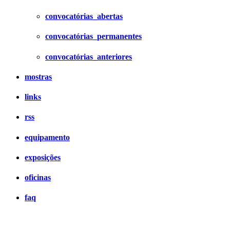
convocatórias_abertas
convocatórias_permanentes
convocatórias_anteriores
mostras
links
rss
equipamento
exposições
oficinas
faq