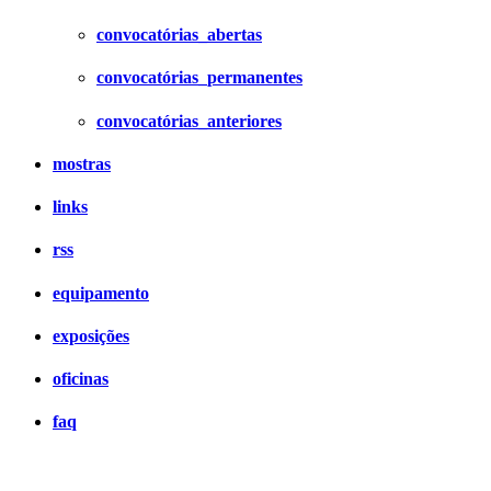
convocatórias_abertas
convocatórias_permanentes
convocatórias_anteriores
mostras
links
rss
equipamento
exposições
oficinas
faq